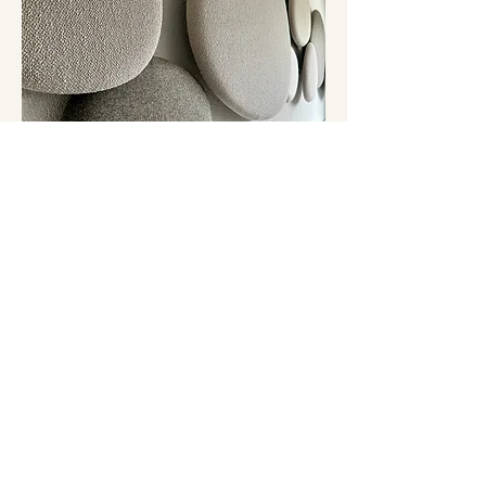
Bischof Treuhand
& Beratung AG
Niederhasli
Auf zu neuen Räumen! Funktionale &
ästhetische Büroräumlichkeiten in
Niederhasli.